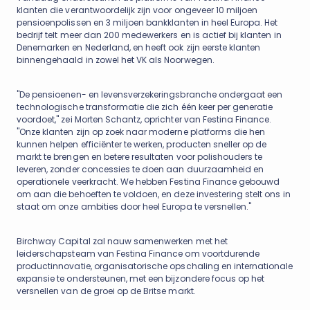
klanten die verantwoordelijk zijn voor ongeveer 10 miljoen
pensioenpolissen en 3 miljoen bankklanten in heel Europa. Het
bedrijf telt meer dan 200 medewerkers en is actief bij klanten in
Denemarken en Nederland, en heeft ook zijn eerste klanten
binnengehaald in zowel het VK als Noorwegen.
"De pensioenen- en levensverzekeringsbranche ondergaat een
technologische transformatie die zich één keer per generatie
voordoet," zei Morten Schantz, oprichter van Festina Finance.
"Onze klanten zijn op zoek naar moderne platforms die hen
kunnen helpen efficiënter te werken, producten sneller op de
markt te brengen en betere resultaten voor polishouders te
leveren, zonder concessies te doen aan duurzaamheid en
operationele veerkracht. We hebben Festina Finance gebouwd
om aan die behoeften te voldoen, en deze investering stelt ons in
staat om onze ambities door heel Europa te versnellen."
Birchway Capital zal nauw samenwerken met het
leiderschapsteam van Festina Finance om voortdurende
productinnovatie, organisatorische opschaling en internationale
expansie te ondersteunen, met een bijzondere focus op het
versnellen van de groei op de Britse markt.