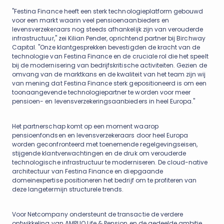
"Festina Finance heeft een sterk technologieplatform gebouwd
voor een markt waarin veel pensioenaanbieders en
levensverzekeraars nog steeds afhankelijk zijn van verouderde
infrastructuur," zei Kilian Pender, oprichtend partner bij Birchway
Capital. "Onze klantgesprekken bevestigden de kracht van de
technologie van Festina Finance en de cruciale rol die het speelt
bij de modernisering van bedrijfskritische activiteiten. Gezien de
omvang van de marktkans en de kwaliteit van het team zijn wij
van mening dat Festina Finance sterk gepositioneerd is om een
toonaangevende technologiepartner te worden voor meer
pensioen- en levensverzekeringsaanbieders in heel Europa."
Het partnerschap komt op een moment waarop
pensioenfondsen en levensverzekeraars door heel Europa
worden geconfronteerd met toenemende regelgevingseisen,
stijgende klantverwachtingen en de druk om verouderde
technologische infrastructuur te moderniseren. De cloud-native
architectuur van Festina Finance en diepgaande
domeinexpertise positioneren het bedrijf om te profiteren van
deze langetermijn structurele trends.
Voor Netcompany ondersteunt de transactie de verdere
ontwikkeling van AMPLIO Life & Pension en de gedeelde ambitie