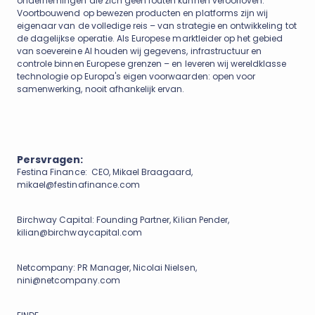
ondernemingen die zich geen fouten kunnen veroorloven.
Voortbouwend op bewezen producten en platforms zijn wij
eigenaar van de volledige reis – van strategie en ontwikkeling tot
de dagelijkse operatie. Als Europese marktleider op het gebied
van soevereine AI houden wij gegevens, infrastructuur en
controle binnen Europese grenzen – en leveren wij wereldklasse
technologie op Europa's eigen voorwaarden: open voor
samenwerking, nooit afhankelijk ervan.
Persvragen:
Festina Finance: CEO, Mikael Braagaard,
mikael@festinafinance.com
Birchway Capital: Founding Partner, Kilian Pender,
kilian@birchwaycapital.com
Netcompany: PR Manager, Nicolai Nielsen,
nini@netcompany.com