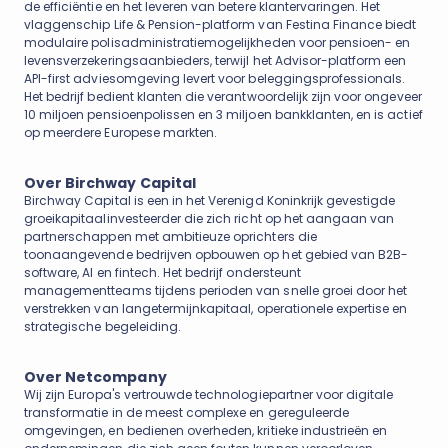
de efficiëntie en het leveren van betere klantervaringen. Het
vlaggenschip Life & Pension-platform van Festina Finance biedt
modulaire polisadministratiemogelijkheden voor pensioen- en
levensverzekeringsaanbieders, terwijl het Advisor-platform een
API-first adviesomgeving levert voor beleggingsprofessionals.
Het bedrijf bedient klanten die verantwoordelijk zijn voor ongeveer
10 miljoen pensioenpolissen en 3 miljoen bankklanten, en is actief
op meerdere Europese markten.
Over Birchway Capital
Birchway Capital is een in het Verenigd Koninkrijk gevestigde
groeikapitaalinvesteerder die zich richt op het aangaan van
partnerschappen met ambitieuze oprichters die
toonaangevende bedrijven opbouwen op het gebied van B2B-
software, AI en fintech. Het bedrijf ondersteunt
managementteams tijdens perioden van snelle groei door het
verstrekken van langetermijnkapitaal, operationele expertise en
strategische begeleiding.
Over Netcompany
Wij zijn Europa's vertrouwde technologiepartner voor digitale
transformatie in de meest complexe en gereguleerde
omgevingen, en bedienen overheden, kritieke industrieën en