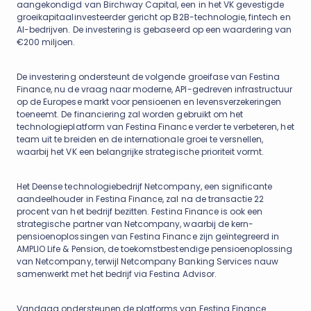
aangekondigd van Birchway Capital, een in het VK gevestigde
groeikapitaalinvesteerder gericht op B2B-technologie, fintech en
AI-bedrijven. De investering is gebaseerd op een waardering van
€200 miljoen.
De investering ondersteunt de volgende groeifase van Festina
Finance, nu de vraag naar moderne, API-gedreven infrastructuur
op de Europese markt voor pensioenen en levensverzekeringen
toeneemt. De financiering zal worden gebruikt om het
technologieplatform van Festina Finance verder te verbeteren, het
team uit te breiden en de internationale groei te versnellen,
waarbij het VK een belangrijke strategische prioriteit vormt.
Het Deense technologiebedrijf Netcompany, een significante
aandeelhouder in Festina Finance, zal na de transactie 22
procent van het bedrijf bezitten. Festina Finance is ook een
strategische partner van Netcompany, waarbij de kern-
pensioenoplossingen van Festina Finance zijn geïntegreerd in
AMPLIO Life & Pension, de toekomstbestendige pensioenoplossing
van Netcompany, terwijl Netcompany Banking Services nauw
samenwerkt met het bedrijf via Festina Advisor.
Vandaag ondersteunen de platforms van Festina Finance