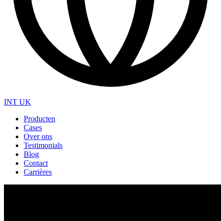
INT
UK
Producten
Cases
Over ons
Testimonials
Blog
Contact
Carrières