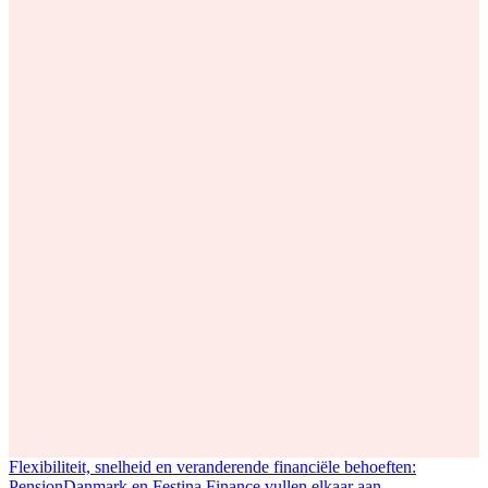
Flexibiliteit, snelheid en veranderende financiële behoeften:
PensionDanmark en Festina Finance vullen elkaar aan