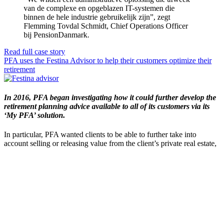
van de complexe en opgeblazen IT-systemen die
binnen de hele industrie gebruikelijk zijn”, zegt
Flemming Tovdal Schmidt, Chief Operations Officer
bij PensionDanmark.
Read full case story
PFA uses the Festina Advisor to help their customers optimize their
retirement
In 2016, PFA began investigating how it could further develop the
retirement planning advice available to all of its customers via its
‘My PFA’ solution.
In particular, PFA wanted clients to be able to further take into
account selling or releasing value from the client’s private real estate,
equities, bonds and cash and optimize the pay-out plan given the
customer’s needs. .
“We aimed to offer state of the art retirement planning by using the
best available tools needed to remain the natural contact point for
PFA’s customers close to or on retirement,”
says Line Jørgensen,
Head of Savings Products & Recommendations at PFA.