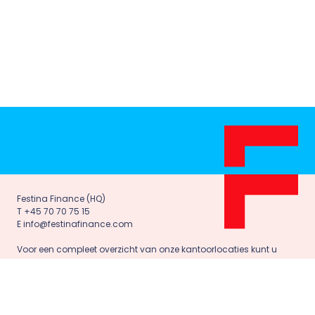
Festina Finance (HQ)
T +45 70 70 75 15
E info@festinafinance.com
Voor een compleet overzicht van onze kantoorlocaties kunt u
terecht op onze contactpagina