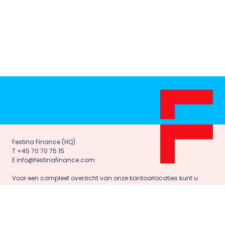
Festina Finance (HQ)
T +45 70 70 75 15
E info@festinafinance.com
Voor een compleet overzicht van onze kantoorlocaties kunt u
terecht op onze contactpagina